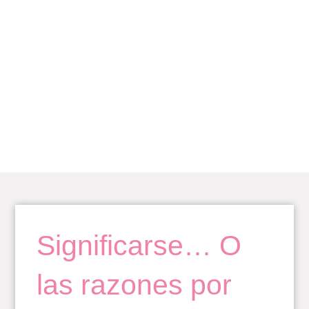
Ir
al
contenido
BLOG
Significarse… O
las razones por