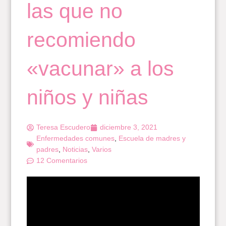
las que no
recomiendo
«vacunar» a los
niños y niñas
Teresa Escudero
diciembre 3, 2021
Enfermedades comunes
,
Escuela de madres y
padres
,
Noticias
,
Varios
12 Comentarios
Significarse…
Sigo a mi querido compañero Juan Diego Areta, aquí
comentado por Juan Irigoyen: