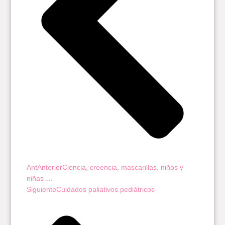
Ant
Anterior
Ciencia, creencia, mascarillas, niños y
niñas….
Siguiente
Cuidados paliativos pediátricos