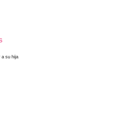
s
a su hija