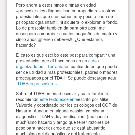
Pero ahora a estos niños o niñas en edad
«prescolar» les diagnostican neuropediatras u otros
profesionales que creo saben muy poco o nada de
psicopatología infantil: ni siquiera lo exploran a fondo.
Lo de prescolar también da para otro post: me
desespera comprobar cuantos pequeños de cuatro y
cinco años ¡¡¡tienen deberes!!! ¿Qué estamos
haciendo?
El caso es que escribo este post para compartir una
presentación que dí hace poco en un
curso
organizado por Terramater
, confiando en que pueda
ser de utilidad a más profesionales, padres o madres
preocupados por el TDAH. Se puede descargar aquí:
TDAHen prescolares
.
Sobre el TDAH en edad escolar y su tratamiento,
recomiendo
este texto excelente
escrito por Mikel
Valverde y coordinado por los psicólogos del COP de
Navarra. Aunque en alguna ocasión yo misma
diagnostico TDAH y doy medicación (me cuesta
muchísimo hacerlo y tengo que tener razones de
peso para hacerlo) creo que se está abusando
muchísimo del diagnóstico y del tratamiento