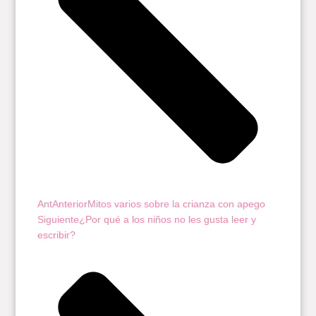
Ant
Anterior
Mitos varios sobre la crianza con apego
Siguiente
¿Por qué a los niños no les gusta leer y
escribir?