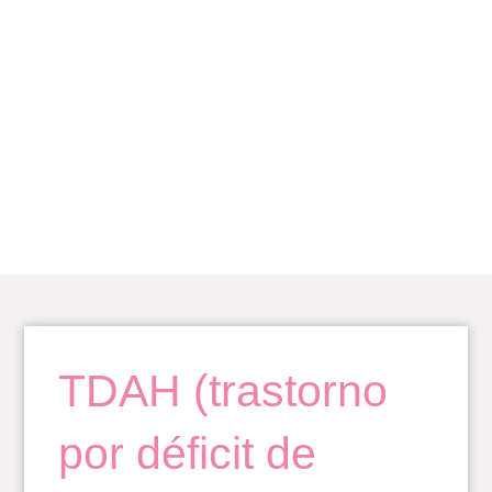
Ir
al
contenido
BLOG
TDAH (trastorno
por déficit de