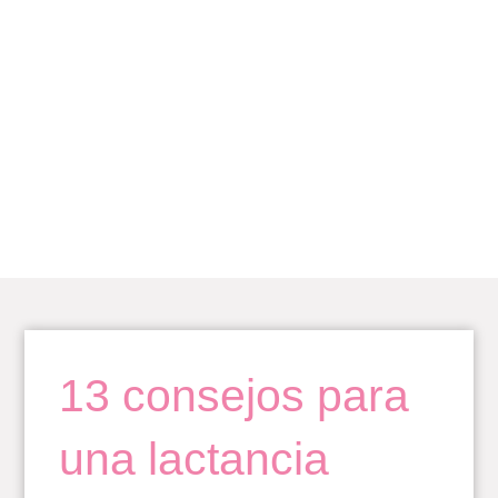
Ir
al
contenido
BLOG
13 consejos para
una lactancia