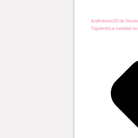
Ant
Anterior
20 de Noviem
Siguiente
La sanidad no