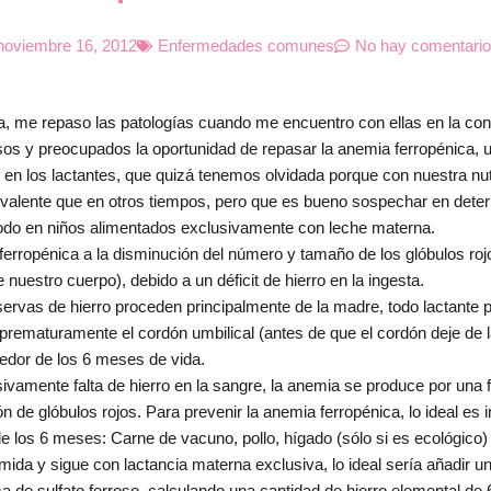
noviembre 16, 2012
Enfermedades comunes
No hay comentari
me repaso las patologías cuando me encuentro con ellas en la con
os y preocupados la oportunidad de repasar la anemia ferropénica, 
 en los lactantes, que quizá tenemos olvidada porque con nuestra nutr
valente que en otros tiempos, pero que es bueno sospechar en dete
todo en niños alimentados exclusivamente con leche materna.
ropénica a la disminución del número y tamaño de los glóbulos rojos
 nuestro cuerpo), debido a un déficit de hierro en la ingesta.
eservas de hierro proceden principalmente de la madre, todo lactante
prematuramente el cordón umbilical (antes de que el cordón deje de l
dedor de los 6 meses de vida.
ivamente falta de hierro en la sangre, la anemia se produce por una fa
n de glóbulos rojos. Para prevenir la anemia ferropénica, lo ideal es 
 de los 6 meses: Carne de vacuno, pollo, hígado (sólo si es ecológico)
omida y sigue con lactancia materna exclusiva, lo ideal sería añadir u
a de sulfato ferroso, calculando una cantidad de hierro elemental de 