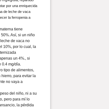
ptar por una enriquecida
ana de leche de vaca
cer la ferropenia a
 materna tiene
50%. Así, si un niño
 leche de vaca no
 10%, por lo cual, la
aternizada
 apenas un 4%., si
 0.4 mg/día.
o tipo de alimentos,
ierro, para evitar la
nte no vaya a
peso del niño, ni a su
no, pero para mí lo
nsancio, la pérdida