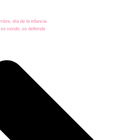
bre, día de la infancia
 se vende, se defiende