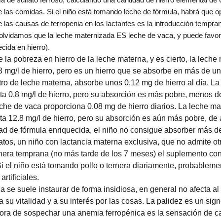
 las comidas. Si el niño está tomando leche de fórmula, habrá que o
e las causas de ferropenia en los lactantes es la introducción tempr
lvidamos que la leche maternizada ES leche de vaca, y puede favore
cida en hierro).
la pobreza en hierro de la leche materna, y es cierto, la leche
mg/l de hierro, pero es un hierro que se absorbe en más de un 
ro de leche materna, absorbe unos 0.12 mg de hierro al día. La
ta 0.8 mg/l de hierro, pero su absorción es más pobre, menos del
che de vaca proporciona 0.08 mg de hierro diarios. La leche m
ta 12.8 mg/l de hierro, pero su absorción es aún más pobre, de
ad de fórmula enriquecida, el niño no consigue absorber más de
tos, un niño con lactancia materna exclusiva, que no admite otr
nera temprana (no más tarde de los 7 meses) el suplemento con h
i el niño está tomando pollo o ternera diariamente, probableme
rtificiales.
 se suele instaurar de forma insidiosa, en general no afecta al 
 a su vitalidad y a su interés por las cosas. La palidez es un sig
hora de sospechar una anemia ferropénica es la sensación de ca