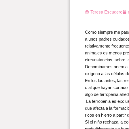
Teresa Escudero
Como siempre me pasa, 
a unos padres cuidados
relativamente frecuente
animales es menos pre
circunstancias, sobre 
Denominamos anemia fer
oxígeno a las células de
En los lactantes, las r
o al que hayan cortado 
algo de ferropenia alre
La ferropenia es exclus
que afecta a la formació
ricos en hierro a partir
Si el niño rechaza la c
preferiblemente en form