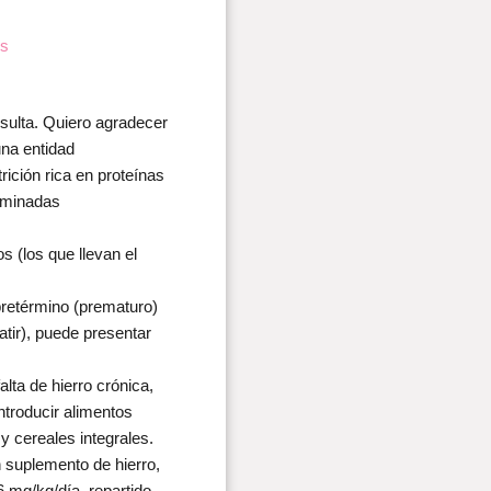
os
sulta. Quiero agradecer
una entidad
ición rica en proteínas
rminadas
 (los que llevan el
 pretérmino (prematuro)
atir), puede presentar
lta de hierro crónica,
introducir alimentos
 y cereales integrales.
n suplemento de hierro,
6 mg/kg/día, repartido