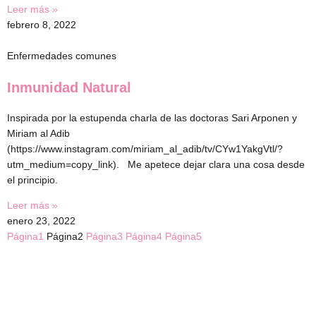
Leer más »
febrero 8, 2022
Enfermedades comunes
Inmunidad Natural
Inspirada por la estupenda charla de las doctoras Sari Arponen y
Miriam al Adib
(https://www.instagram.com/miriam_al_adib/tv/CYw1YakgVtl/?
utm_medium=copy_link). Me apetece dejar clara una cosa desde
el principio.
Leer más »
enero 23, 2022
Página
1
Página
2
Página
3
Página
4
Página
5