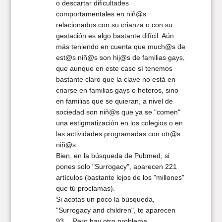
o descartar dificultades
comportamentales en niñ@s
relacionados con su crianza o con su
gestación es algo bastante difícil. Aún
más teniendo en cuenta que much@s de
est@s niñ@s son hij@s de familias gays,
que aunque en este caso sí tenemos
bastante claro que la clave no está en
criarse en familias gays o heteros, sino
en familias que se quieran, a nivel de
sociedad son niñ@s que ya se "comen"
una estigmatización en los colegios o en
las actividades programadas con otr@s
niñ@s.
Bien, en la búsqueda de Pubmed, si
pones solo "Surrogacy", aparecen 221
artículos (bastante lejos de los "millones"
que tú proclamas).
Si acotas un poco la búsqueda,
"Surrogacy and children", te aparecen
93… Pero hay otro problema.