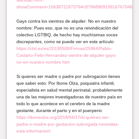
felicidad.html?
showComment=1563872187376#c8796890915816767046
Gays contra los vientres de alquiler: No en nuestro
nombre: Pues eso, que no es una reivindicación del
colectivo LGTBIQ, de hecho hay muchísimas voces
discrepantes, como se puede ver en este artículo:
https://ctxt.es/es/20190508/Firmas/25964/Pablo-
Castano-Felix-Hernandez-vientre-de-alquiler-gays-
no-en-nuestro-nombre.htm
Si quieres ser madre o padre por subrogacion tienes
que saber esto: Por Ibone Olza, psiquiatra infantil,
especialista en salud mental perinatal, probablemente
una de las mejores investigadoras de nuestro país en
todo lo que acontece en el cerebro de la madre
gestante, durante el parto y en el puerperio:
https://iboneolza.org/2018/04/17/si-quieres-ser-
padre-o-madre-por-gestacion-subrogada-necesitas-
esta-informacion/