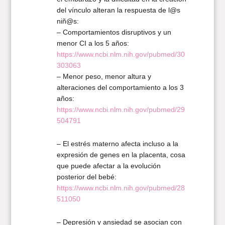
del vínculo alteran la respuesta de l@s
niñ@s:
– Comportamientos disruptivos y un
menor CI a los 5 años:
https://www.ncbi.nlm.nih.gov/pubmed/30
303063
– Menor peso, menor altura y
alteraciones del comportamiento a los 3
años:
https://www.ncbi.nlm.nih.gov/pubmed/29
504791
– El estrés materno afecta incluso a la
expresión de genes en la placenta, cosa
que puede afectar a la evolución
posterior del bebé:
https://www.ncbi.nlm.nih.gov/pubmed/28
511050
– Depresión y ansiedad se asocian con