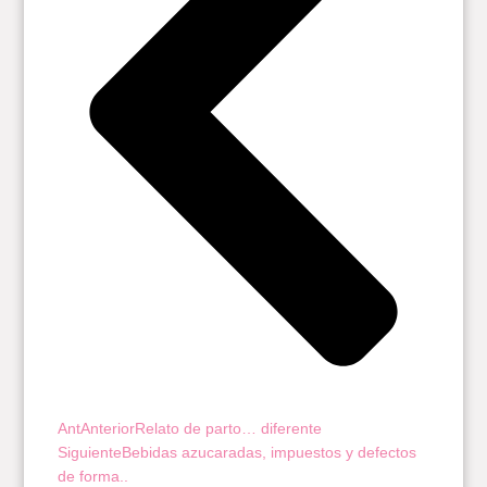
Ant
Anterior
Relato de parto… diferente
Siguiente
Bebidas azucaradas, impuestos y defectos
de forma..