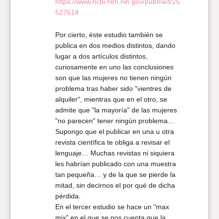
https://www.ncbi.nlm.nih.gov/pubmed/25
527614
Por cierto, éste estudio también se
publica en dos medios distintos, dando
lugar a dos artículos distintos,
curiosamente en uno las conclusiones
son que las mujeres no tienen ningún
problema tras haber sido "vientres de
alquiler", mientras que en el otro, se
admite que "la mayoría" de las mujeres
"no parecen" tener ningún problema…
Supongo que el publicar en una u otra
revista científica te obliga a revisar el
lenguaje… Muchas revistas ni siquiera
les habrían publicado con una muestra
tan pequeña… y de la que se pierde la
mitad, sin decirnos el por qué de dicha
pérdida.
En el tercer estudio se hace un "max
mix" en el que se nos cuenta que la