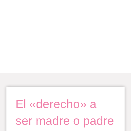
Ir
al
contenido
BLOG
El «derecho» a
ser madre o padre