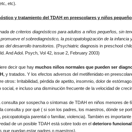
tc, etc).
nóstico y tratamiento del TDAH en preescolares y niños pequeño
inada de criterios diagnósticos para adultos a niños pequeños, sin ten
, promueve el sobrediagnóstico, la psicopatologización de la infancia y
 del desarrollo transitorios.
(Psychiatric diagnosis in preschool chil
ld. And Adol. Psych, Vol 42, issue 2, February 2003)
iere decir que hay
muchos niños normales que pueden ser diagn
H,
y tratados. Y los efectos adversos del metilfenidato en preescola
e otros: Irritabilidad, pérdida de apetito, insomnio, dolor de estómago,
to social, e incluso una disminución frecuente de la velocidad de creci
na consulta por sospecha o síntomas de TDAH en niños menores de 6
a consulta y por qué ( si son los padres, los maestros, dónde se port
, psicopatología parental o familiar, violencia). También es importante
avedad de un posible TDAH está sobre todo en el
deterioro funcional
s que puedan estar padres o maestros).