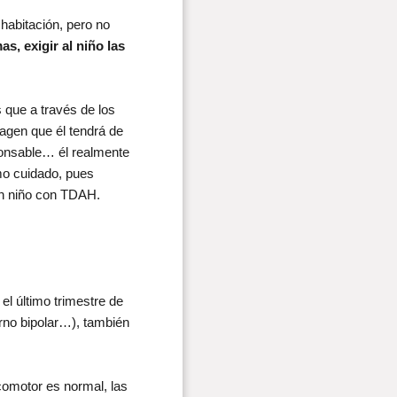
habitación, pero no
s, exigir al niño las
.
 que a través de los
magen que él tendrá de
ponsable… él realmente
mo cuidado, pues
un niño con TDAH.
l último trimestre de
orno bipolar…), también
comotor es normal, las