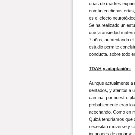
crías de madres expues
común en dichas crías, 
es el efecto neurotóxico
Se ha realizado un est
que la ansiedad materna
7 años, aumentando el 
estudio permite conclu
conducta, sobre todo en
TDAH y adaptación:
Aunque actualmente a n
sentados, y atentos a
caminar por nuestro pla
probablemente eran los
acechando. Como en muc
Quizá tendríamos que 
necesitan moverse y ca
incapaces de ganarse e