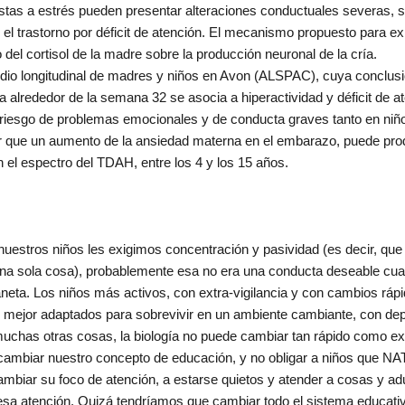
tas a estrés pueden presentar alteraciones conductuales severas, s
el trastorno por déficit de atención. El mecanismo propuesto para ex
 del cortisol de la madre sobre la producción neuronal de la cría.
udio longitudinal de madres y niños en Avon (ALSPAC), cuya conclus
 alrededor de la semana 32 se asocia a hiperactividad y déficit de at
riesgo de problemas emocionales y de conducta graves tanto en niñ
ir que un aumento de la ansiedad materna en el embarazo, puede pro
 el espectro del TDAH, entre los 4 y los 15 años.
uestros niños les exigimos concentración y pasividad (es decir, que 
 una sola cosa), probablemente esa no era una conducta deseable 
neta. Los niños más activos, con extra-vigilancia y con cambios rápi
 mejor adaptados para sobrevivir en un ambiente cambiante, con d
has otras cosas, la biología no puede cambiar tan rápido como ex
cambiar nuestro concepto de educación, y no obligar a niños qu
mbiar su foco de atención, a estarse quietos y atender a cosas y ad
sa atención. Quizá tendríamos que cambiar todo el sistema educati