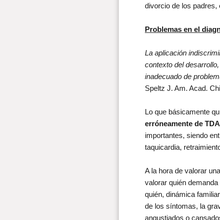
divorcio de los padres, e
Problemas en el diag
La aplicación indiscrim
contexto del desarrollo
inadecuado de problemas
Speltz J. Am. Acad. Chi
Lo que básicamente qu
erróneamente de TDA
importantes, siendo entr
taquicardia, retraimien
A la hora de valorar u
valorar quién demanda l
quién, dinámica familiar
de los síntomas, la gr
angustiados o cansado