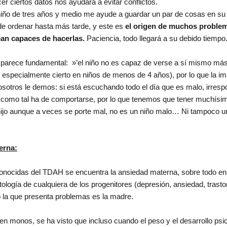
 ciertos datos nos ayudará a evitar conflictos.
niño de tres años y medio me ayude a guardar un par de cosas en su 
de ordenar hasta más tarde, y este es
el origen de muchos problema
ean capaces de hacerlas.
Paciencia, todo llegará a su debido tiempo
parece fundamental: »’el niño no es capaz de verse a sí mismo más
 especialmente cierto en niños de menos de 4 años), por lo que la i
osotros le demos: si está escuchando todo el día que es malo, irres
y como tal ha de comportarse, por lo que tenemos que tener muchísi
ijo aunque a veces se porte mal, no es un niño malo… Ni tampoco 
erna:
onocidas del TDAH se encuentra la ansiedad materna, sobre todo en e
ología de cualquiera de los progenitores (depresión, ansiedad, trast
la que presenta problemas es la madre.
en monos, se ha visto que incluso cuando el peso y el desarrollo psi