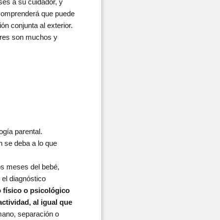
ses a su cuidador, y
 comprenderá que puede
ón conjunta al exterior.
dores son muchos y
gía parental.
n se deba a lo que
ros meses del bebé,
 el diagnóstico
o físico o psicológico
ctividad, al igual que
mano, separación o