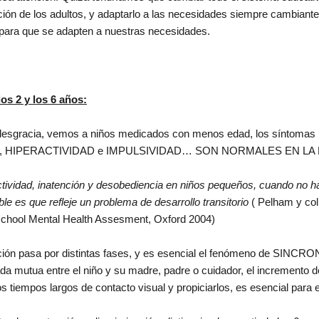
ión de los adultos, y adaptarlo a las necesidades siempre cambiantes
 para que se adapten a nuestras necesidades.
os 2 y los 6 años:
desgracia, vemos a niños medicados con menos edad, los síntomas
ÓN, HIPERACTIVIDAD e IMPULSIVIDAD… SON NORMALES EN LA
ctividad, inatención y desobediencia en niños pequeños, cuando no ha
ble es que refleje un problema de desarrollo transitorio
( Pelham y co
eschool Mental Health Assesment, Oxford 2004)
nción pasa por distintas fases, y es esencial el fenómeno de SINCRO
a mutua entre el niño y su madre, padre o cuidador, el incremento de
sos tiempos largos de contacto visual y propiciarlos, es esencial para e