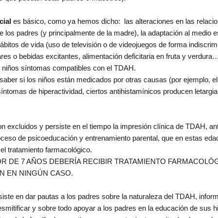
cial
es básico, como ya hemos dicho: las alteraciones en las relacion
de los padres (y principalmente de la madre), la adaptación al medio 
 hábitos de vida (uso de televisión o de videojuegos de forma indiscr
res o bebidas excitantes, alimentación deficitaria en fruta y verdura
s niños síntomas compatibles con el TDAH.
aber si los niños están medicados por otras causas (por ejemplo, el
ntomas de hiperactividad, ciertos antihistamínicos producen letargi
on excluidos y persiste en el tiempo la impresión clínica de TDAH, an
 proceso de psicoeducación y entrenamiento parental, que en estas e
el tratamiento farmacológico.
R DE 7 AÑOS DEBERÍA RECIBIR TRATAMIENTO FARMACOLÓG
ÓN EN NINGÚN CASO.
iste en dar pautas a los padres sobre la naturaleza del TDAH, infor
esmitificar y sobre todo apoyar a los padres en la educación de sus hi