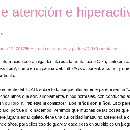
 de atención e hiperacti
.
junio 19, 2012
Escuela de madres y padres
6 Comentarios
a información que cuelga desinteresadamente Ibone Olza, tanto en su
ress.com/, como en su página web: http://www.iboneolza.com/ , y que
artículo.
erenamente del TDAH, sobre todo porque últimamente parece ser un “c
uchos niños que son, simplemente, niños normales, con conductas 
su libro “Ni rabietas ni conflictos”:
Los niños son niños
. Esto par
claro, porque si lo hacemos, veremos que muchas de las cosas que
ere jugar a estar quieto, tiene una curiosidad innata, no aprenderá a 
inco años, para ellos eso de guardar cada cosa en su sitio es un jue