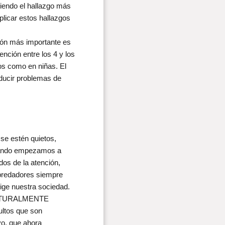
iendo el hallazgo más
plicar estos hallazgos
ión más importante es
ención entre los 4 y los
os como en niñas. El
ducir problemas de
se estén quietos,
cuando empezamos a
dos de la atención,
epredadores siempre
ige nuestra sociedad.
e NATURALMENTE
ultos que son
vo, que ahora