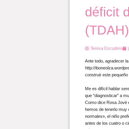
déficit
(TDAH)
Teresa Escudero
Ante todo, agradecer l
http://iboneolza.wordp
construir este pequeño 
Me es difícil hablar s
que “diagnosticar” a m
Como dice Rosa Jové en 
hemos de tenerlo muy 
normales», el niño prefi
antes de los cuatro o c