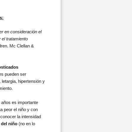
s:
er en consideración el
 el tratamiento
dren. Mc Clellan &
osticados
res pueden ser
 letargia, hipertensión y
miento.
 años es importante
a peor el niño y con
 conocer la intensidad
 del niño
(no en lo