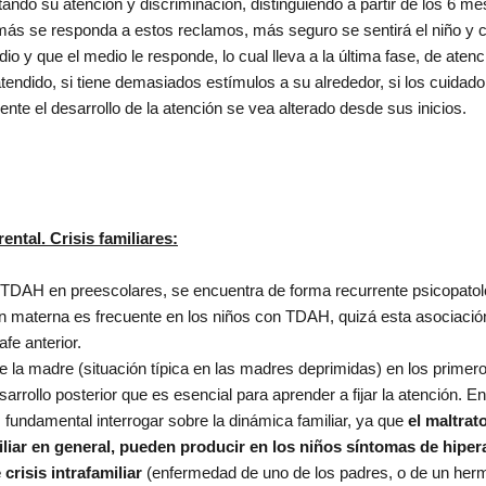
ndo su atención y discriminación, distinguiendo a partir de los 6 me
más se responda a estos reclamos, más seguro se sentirá el niño y
io y que el medio le responde, lo cual lleva a la última fase, de atenci
 atendido, si tiene demasiados estímulos a su alrededor, si los cuida
te el desarrollo de la atención se vea alterado desde sus inicios.
ntal. Crisis familiares:
TDAH en preescolares, se encuentra de forma recurrente psicopatolo
n materna es frecuente en los niños con TDAH, quizá esta asociació
fe anterior.
e la madre (situación típica en las madres deprimidas) en los prime
sarrollo posterior que es esencial para aprender a fijar la atención. En
 fundamental interrogar sobre la dinámica familiar, ya que
el maltrat
miliar en general, pueden producir en los niños síntomas de hipera
 crisis intrafamiliar
(enfermedad de uno de los padres, o de un her