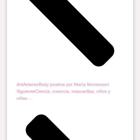
Ant
Anterior
Body positive por María Montessori
Siguiente
Ciencia, creencia, mascarillas, niños y
niñas….