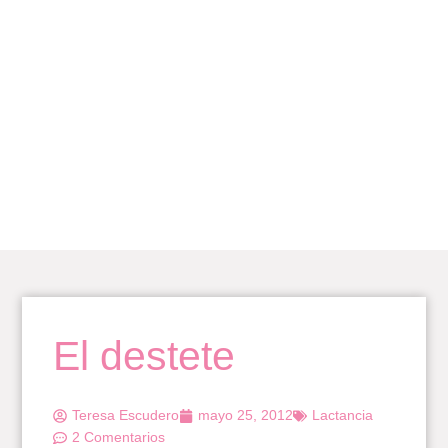
Ir
al
contenido
BLOG
El destete
Teresa Escudero
mayo 25, 2012
Lactancia
2 Comentarios